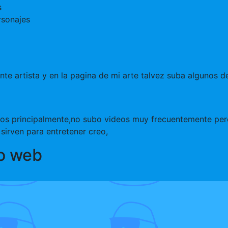
s
rsonajes
te artista y en la pagina de mi arte talvez suba algunos 
eos principalmente,no subo videos muy frecuentemente per
 sirven para entretener creo,
io web